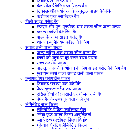
टिकाऊ लैमिनेटेड बैग
बैक सील पैकेजिंग प्लास्टिक बैग
टिकाऊ और पर्यावरण के अनुकूल पाउच पैकेजिंग
फ्रोजन फूड प्लास्टिक बैग
पिलो साइड गसेट बैग
मजबूत और पुन: प्रयोज्य चार तरफा सील वाला पाउच
कस्टम कॉफी पैकेजिंग बैग
वाल्व के साथ साइड गसेट बैग
थोक एल्युमिनियम फॉइल पैकेजिंग
सपाट तली वाला पाउच
वाल्व सहित आठ तरफा सील वाला बैग
बच्चों की पहुंच से दूर रखने वाला पाउच
उच्च अवरोध पाउच
पालतू जानवरों के भोजन के लिए साइड गसेट पैकेजिंग बैग
मुलायम स्पर्श वाला सपाट तली वाला पाउच
क्राफ्ट पेपर प्रॉपर्टीज़ पाउच
टिकाऊ फ्लेक्स पैक पैकेजिंग
पेपर क्राफ्ट स्टैंड अप पाउच
एसिड रोधी और मसालेदार भोजन रोधी बैग
पेपर बैग के उच्च गुणवत्ता वाले गुण
लेमिनेटेड रोल फिल्म
लेमिनेटिंग पैकिंग प्लास्टिक रोल
स्नैक फूड पाउच फिल्म आपूर्तिकर्ता
प्लास्टिक मल्टीपल फिल्म निर्माता
ग्रेव्योर प्रिंटिंग लैमिनेटेड फिल्म