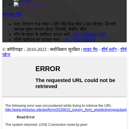
पूछताछ भेजें
पता:
मेंगशान रोड नंबर 1 और यीहे रोड नंबर 2 का चौराहा, लिनयी
व्यापक मुक्त व्यापार क्षेत्र, लिनयी, शेडोंग, चीन
चीन के बाहर के खरीदार डायल करें:
+86 15069941788
चीनी खरीदार का डायल नंबर:
+86 15905396676
© कॉपीराइट - 2010-2023 : सर्वाधिकार सुरक्षित।
साइट मैप
-
शीर्ष ब्लॉग
-
शीर्ष
खोज