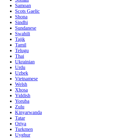
Samoan
Scots Gaelic
Shona
Sindhi
Sundanese
Swahili
Tajik
Tamil
Telugu
Thai
Ukrainian
Urdu
Uzbek
Vietnamese
Welsh
Xhosa
Yiddish
Yoruba
Zulu
Kinyarwanda
Tatar
Oriya
Turkmen
Uyghur