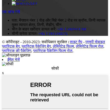
एक जांच भेजें
पता:
मेंगशान नंबर 1 रोड और यिहे नंबर 2 रोड पर क्रॉस, लिनी व्यापक
मुक्त व्यापार क्षेत्र, लिनी, शेडोंग, चीन
चीन के बाहर खरीदार डायल करें:
+86 15069941788
चीनी क्रेता डायल:
+86 15905396676
© कॉपीराइट - 2010-2023: सर्वाधिकार सुरक्षित।
साइट मैप
-
एएमपी मोबाइल
प्लास्टिक बैग
,
प्लास्टिक पैकेजिंग बैग
,
लेमिनेटेड फिल्म
,
लेमिनेटेड फिल्म रोल
,
प्लास्टिक की पैकेजिंग
,
प्लास्टिक पैकेजिंग फिल्म रोल
,
ईमेल भेजें
सोफी
x